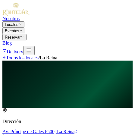
Nosotros
Locales
Eventos
Reservar
Blog
Delivery
Todos los locales
/
La Reina
Dirección
Av. Príncipe de Gales 6500, La Reina