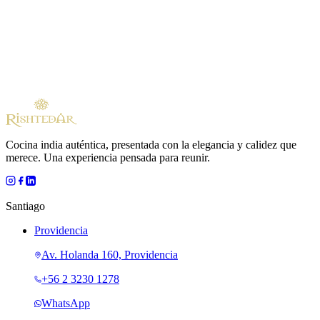
Lunes
12:00–23:00
Martes
12:00–23:00
Miércoles
12:00–23:00
Jueves
12:00–23:00
Viernes
12:00–23:30
Sábado
12:00–23:30
Domingo
12:00–22:30
Reservar
Pedir
Cocina india auténtica, presentada con la elegancia y calidez que
merece. Una experiencia pensada para reunir.
Santiago
Providencia
Av. Holanda 160, Providencia
+56 2 3230 1278
WhatsApp