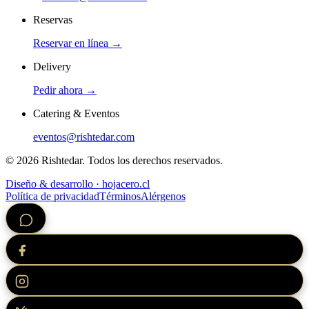
Reservas
Reservar en línea →
Delivery
Pedir ahora →
Catering & Eventos
eventos@rishtedar.com
©
2026
Rishtedar. Todos los derechos reservados.
Diseño & desarrollo · hojacero.cl
Política de privacidad
Términos
Alérgenos