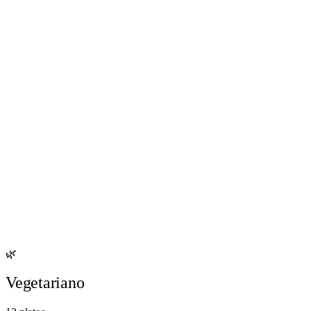
Ver detalles →
Añadir
$21.000
Bindi Oysters
Ver detalles →
Añadir
$9.700
Chicken Lollipop 65
Ver detalles →
Añadir
🌿
Vegetariano