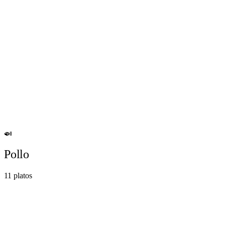
$12.800
Veshnu Masala
Ver detalles →
Añadir
🍛
Pollo
11
platos