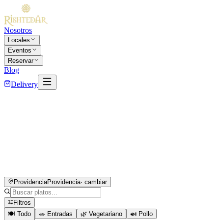
Nosotros
Locales
Eventos
Reservar
Blog
Delivery
Providencia
Providencia
· cambiar
Filtros
🍽️ Todo
🥗
Entradas
🌿
Vegetariano
🍛
Pollo