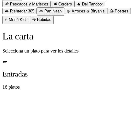
🦐
Pescados y Mariscos
🥩
Cordero
🔥
Del Tandoor
🥪
Rishtedar 305
🫓
Pan Naan
🍚
Arroces & Biryanis
🍮
Postres
⭐
Menú Kids
☕
Bebidas
La carta
Selecciona un plato para ver los detalles
🥗
Entradas
16
platos
$12.400
Empanadas de Butter Chicken